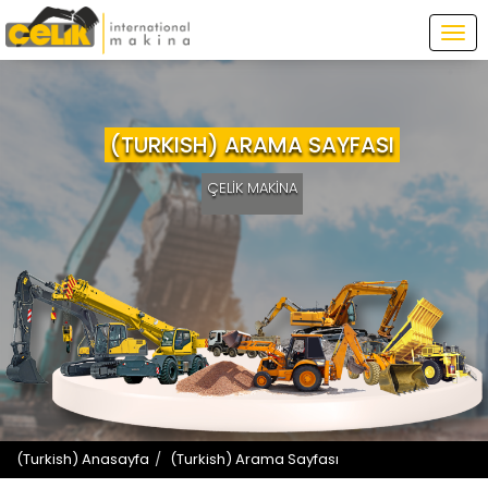
Tog
navi
(TURKISH) ARAMA SAYFASI
ÇELİK MAKİNA
(Turkish) Anasayfa
(Turkish) Arama Sayfası