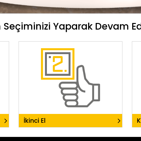
Seçiminizi Yaparak Devam Ede
İkinci El
K