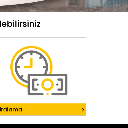
bilirsiniz
iralama