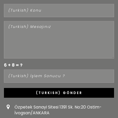
W
6 + 8 = ?
(TURKISH) GÖNDER
Özpetek Sanayi Sitesi 1391 Sk. No:20 Ostim-
İvogsan/ANKARA