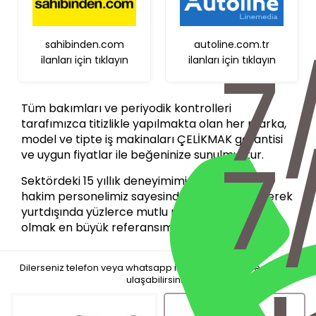
sahibinden.com
autoline.com.tr
7
ilanları için tıklayın
ilanları için tıklayın
Tüm bakımları ve periyodik kontrolleri
tarafımızca titizlikle yapılmakta olan her marka,
model ve tipte iş makinaları ÇELİKMAK garantisi
7
ve uygun fiyatlar ile beğeninize sunulmuştur.
Sektördeki 15 yıllık deneyimimiz ve piyasaya
hakim personelimiz sayesinde gerek yurtiçi gerek
yurtdışında yüzlerce mutlu müşteriye sahip
olmak en büyük referansımızdır.
Dilerseniz telefon veya whatsapp iletişim kanalları ile de bize
ulaşabilirsiniz.