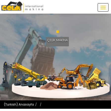
Tog
navi
ÇELİK MAKİNA
(Turkish) Anasayfa