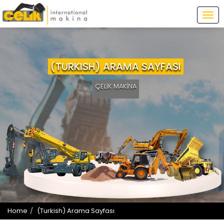
Tog
navi
(TURKISH) ARAMA SAYFASI
ÇELİK MAKİNA
Home
(Turkish) Arama Sayfası