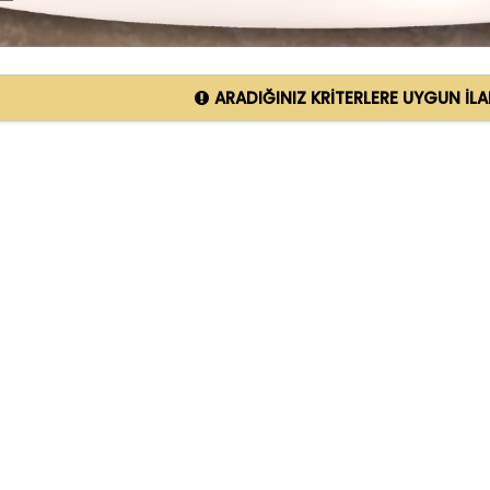
ARADIĞINIZ KRİTERLERE UYGUN İL